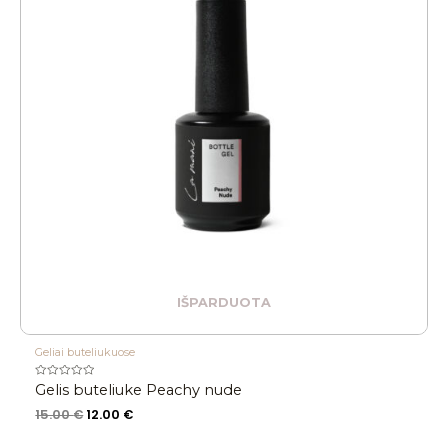
IŠPARDUOTA
Geliai buteliukuose
Įvertinimas:
Gelis buteliuke Peachy nude
0
iš
15.00
€
12.00
€
5