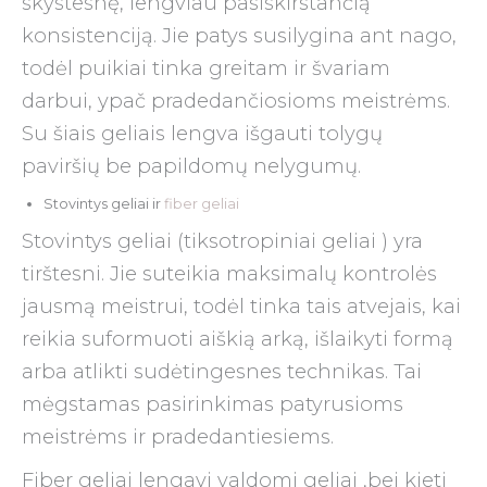
skystesnę, lengviau pasiskirstančią
konsistenciją. Jie patys susilygina ant nago,
todėl puikiai tinka greitam ir švariam
darbui, ypač pradedančiosioms meistrėms.
Su šiais geliais lengva išgauti tolygų
paviršių be papildomų nelygumų.
Stovintys geliai ir
fiber geliai
Stovintys geliai (tiksotropiniai geliai ) yra
tirštesni. Jie suteikia maksimalų kontrolės
jausmą meistrui, todėl tinka tais atvejais, kai
reikia suformuoti aiškią arką, išlaikyti formą
arba atlikti sudėtingesnes technikas. Tai
mėgstamas pasirinkimas patyrusioms
meistrėms ir pradedantiesiems.
Fiber geliai lengavi valdomi geliai ,bei kieti