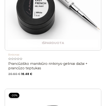
IŠPARDUOTA
Rinkiniai
Įvertinimas:
Prancūziško manikiūro rinkinys-geliniai dažai +
0
iš
prancūzo teptukas
5
20.60
€
16.48
€
Original
Current
price
price
-20%
was:
is:
15.00 €.
12.00 €.