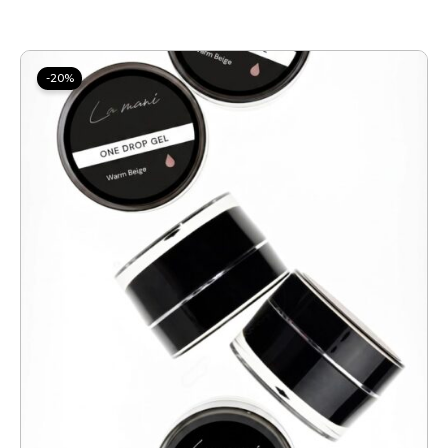
Original
Current
price
price
-20%
was:
is:
26.00 €.
20.80 €.