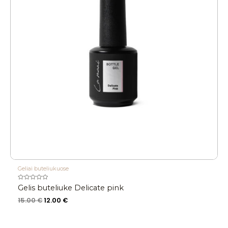
Geliai buteliukuose
Įvertinimas:
Gelis buteliuke Delicate pink
0
iš
15.00
€
12.00
€
5