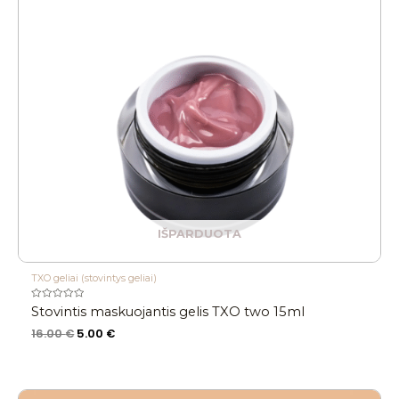
IŠPARDUOTA
TXO geliai (stovintys geliai)
Įvertinimas:
Stovintis maskuojantis gelis TXO two 15ml
0
iš
16.00
€
5.00
€
5
Price