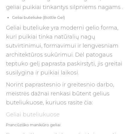
geliai puikiai tinkantys silpniems nagams .
Geliai buteliuke (Bottle Gel)
Geliai buteliuke yra moderni gelio forma,
kuri puikiai tinka natūralių nagų
sutvirtinimui, formavimui ir lengvesniam
architektūros sukūrimui. Dėl patogaus
teptuko gelį paprasta paskirstyti, jis greitai
susilygina ir puikiai laikosi.
Norint paprastesnio ir greitesnio darbo,
meistrės dažnai renkasi būtent gelius
buteliukuose, kuriuos rasite čia:
Geliai buteliukuose
Prancūziško manikiūro geliai