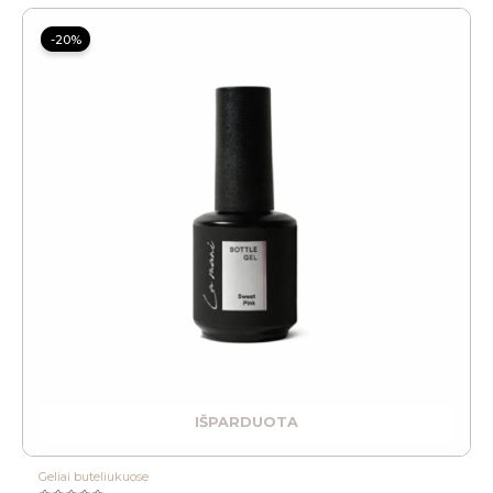
Original
Current
price
price
-20%
was:
is:
15.00 €.
12.00 €.
IŠPARDUOTA
Geliai buteliukuose