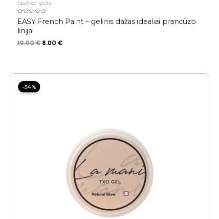
Spalvoti geliai
Įvertinimas:
EASY French Paint – gelinis dažas idealiai prancūzo
0
iš
linijai
5
10.00
€
8.00
€
Price
range:
-54%
12.00 €
through
12.80 €