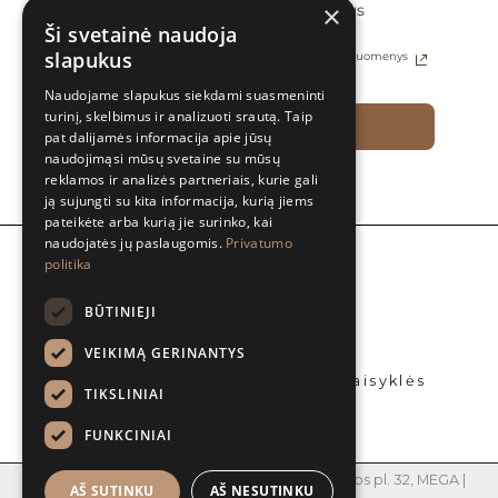
×
Sutinku gauti naujienas ir specialius
pasiūlymus el. paštu
Ši svetainė naudoja
slapukus
Daugiau informacijos apie tai, kaip tvarkomi Jūsų duomenys
rasite Privatumo politikoje
Naudojame slapukus siekdami suasmeninti
turinį, skelbimus ir analizuoti srautą. Taip
PRENUMERUOTI
pat dalijamės informacija apie jūsų
naudojimąsi mūsų svetaine su mūsų
reklamos ir analizės partneriais, kurie gali
ją sujungti su kita informacija, kurią jiems
pateikėte arba kurią jie surinko, kai
naudojatės jų paslaugomis.
Privatumo
politika
Apie mus
BLOG’ai
BŪTINIEJI
Platintojai
Bendradarbiaukime
VEIKIMĄ GERINANTYS
Privatumo politika
Prekių pirkimo – pardavimo taisyklės
TIKSLINIAI
Kontaktai
FUNKCINIAI
MB Jūsų grožis | Įm. kodas 305219990 | Islandijos pl. 32, MEGA |
AŠ SUTINKU
AŠ NESUTINKU