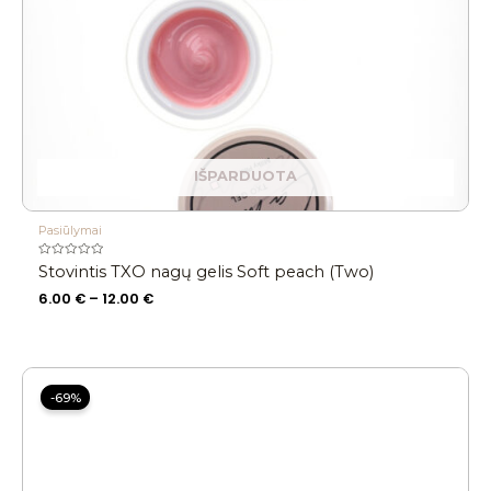
IŠPARDUOTA
Pasiūlymai
Įvertinimas:
Stovintis TXO nagų gelis Soft peach (Two)
0
iš
6.00
€
–
12.00
€
5
Original
Current
price
price
-69%
was:
is:
16.00 €.
5.00 €.