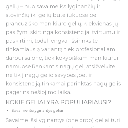
gelių – nuo savaime išsilyginančių ir
stovinčių iki gelių buteliukuose bei
prancūziško manikiūro gelių. Kiekvienas jų
pasižymi skirtinga konsistencija, tvirtumu ir
paskirtimi, todėl lengvai išsirinksite
tinkamiausią variantą tiek profesionaliam
darbui salone, tiek kokybiškam manikiūrui
namuose.Renkantis nagų gelį atsižvelkite
ne tik į nagų gelio savybes ,bet ir
konsistenciją.Tinkamai parinktas nagų gelis
pagerins nešiojimo laiką.
KOKIE GELIAI YRA POPULIARIAUSI?
Savaime išsilyginantys geliai
Savaime išsilyginantys (one drop) geliai turi