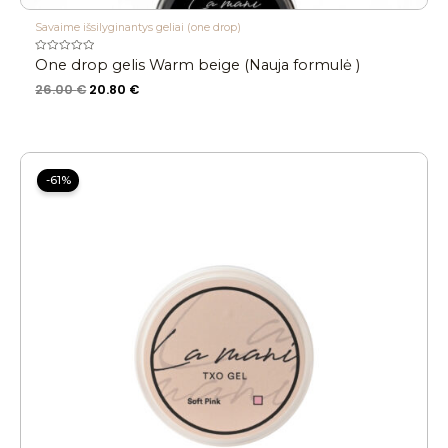
Savaime išsilyginantys geliai (one drop)
Įvertinimas:
One drop gelis Warm beige (Nauja formulė )
0
iš
26.00
€
20.80
€
5
Original
Current
price
price
-61%
was:
is:
25.90 €.
10.00 €.