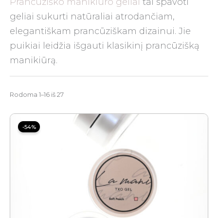
Prancūziško manikiūro geliai
tai spavoti
geliai sukurti natūraliai atrodančiam,
elegantiškam prancūziškam dizainui. Jie
puikiai leidžia išgauti klasikinį prancūzišką
manikiūrą.
Rodoma 1–16 iš 27
Price
range:
-54%
6.00 €
through
12.00 €