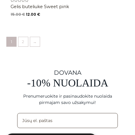
Įvertinimas:
Gelis buteliuke Sweet pink
0
iš
15.00
€
12.00
€
5
1
2
→
DOVANA
-10% NUOLAIDA
Prenumeruokite ir pasinaudokite nuolaida
pirmajam savo užsakymui!