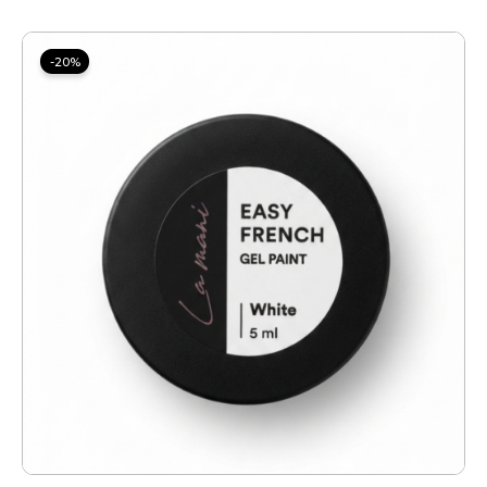
Original
Current
price
price
-20%
was:
is:
10.00 €.
8.00 €.