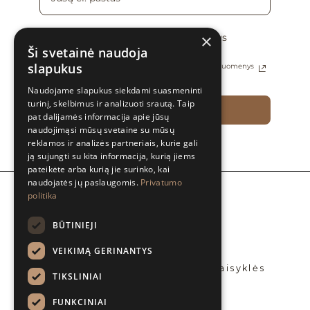
×
Sutinku gauti naujienas ir specialius
pasiūlymus el. paštu
Ši svetainė naudoja
slapukus
Daugiau informacijos apie tai, kaip tvarkomi Jūsų duomenys
rasite Privatumo politikoje
Naudojame slapukus siekdami suasmeninti
turinį, skelbimus ir analizuoti srautą. Taip
PRENUMERUOTI
pat dalijamės informacija apie jūsų
naudojimąsi mūsų svetaine su mūsų
reklamos ir analizės partneriais, kurie gali
ją sujungti su kita informacija, kurią jiems
pateikėte arba kurią jie surinko, kai
naudojatės jų paslaugomis.
Privatumo
politika
Apie mus
BLOG’ai
BŪTINIEJI
Platintojai
Bendradarbiaukime
VEIKIMĄ GERINANTYS
Privatumo politika
Prekių pirkimo – pardavimo taisyklės
TIKSLINIAI
Kontaktai
FUNKCINIAI