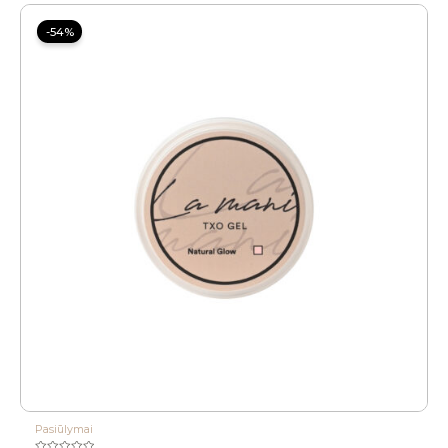
Price
range:
-54%
12.00 €
through
12.80 €
Pasiūlymai