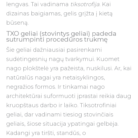
lengvas. Tai vadinama
tiksotrofija
. Kai
dizainas baigiamas, gelis grįžta į kietą
būseną.
TXO geliai (stovintys geliai) padeda
sutrumpinti procedūros trukmę
Šie geliai dažniausiai pasirenkami
sudėtingesnių nagų tvarkymui. Kuomet
nago plokštelė yra pažeista, nuskilusi. Ar, kai
natūralūs nagai yra netaisyklingos,
negražios formos. Ir tinkamai nago
architektūrai suformuoti įprastai reikia daug
kruopštaus darbo ir laiko. Tiksotrofiniai
geliai, dar vadinami tiesiog stovinčiais
geliais, šiose situacija ypatingai gelbėja.
Kadangi yra tiršti, standūs, o