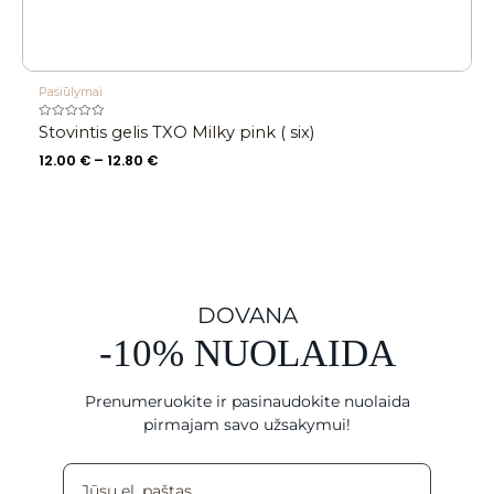
Pasiūlymai
Įvertinimas:
Stovintis gelis TXO Milky pink ( six)
0
iš
12.00
€
–
12.80
€
5
DOVANA
-10% NUOLAIDA
Prenumeruokite ir pasinaudokite nuolaida
pirmajam savo užsakymui!