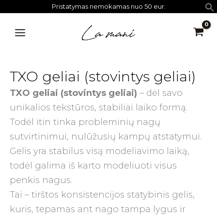
Rūšiuojama
Pereiti
Pristatymas nemokamas nuo 50 eur.
pagal
prie
populiarumą
MAIN
turinio
MENU
TXO geliai (stovintys geliai)
TXO geliai (stovintys geliai)
– dėl savo
unikalios tekstūros, stabiliai laiko formą.
Todėl itin tinka probleminių nagų
sutvirtinimui, nulūžusių kampų atstatymui.
Gelis yra stabilus visą modeliavimo laiką,
todėl galima iš karto modeliuoti visus
penkis nagus.
Tai – tirštos konsistencijos statybinis gelis,
kuris, tepamas ant nago tampa lygus ir