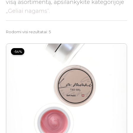
visą asortimentą, apsilankykite kategorijoje
„Geliai nagams“.
Rodomi visi rezultatai: 5
Price
range:
-54%
6.00 €
through
12.00 €