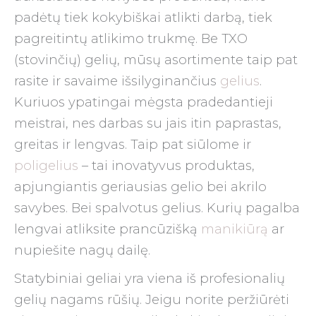
padėtų tiek kokybiškai atlikti darbą, tiek
pagreitintų atlikimo trukmę. Be TXO
(stovinčių) gelių, mūsų asortimente taip pat
rasite ir savaime išsilyginančius
gelius
.
Kuriuos ypatingai mėgsta pradedantieji
meistrai, nes darbas su jais itin paprastas,
greitas ir lengvas. Taip pat siūlome ir
poligelius
– tai inovatyvus produktas,
apjungiantis geriausias gelio bei akrilo
savybes. Bei spalvotus gelius. Kurių pagalba
lengvai atliksite prancūzišką
manikiūrą
ar
nupiešite nagų dailę.
Statybiniai geliai yra viena iš profesionalių
gelių nagams rūšių. Jeigu norite peržiūrėti