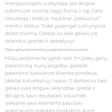
manipuliuojami suskystėja, jais lengvai
suformuoti norimą nago formą ir ilgį. Gelis
nesubėga į kraštus. Yra pilnai „paklusnus”
meistro darbui. Todėl ypatingai sutrumpina
darbo trukmę. Darbas su šiais geliais yra
sklandus, greitas ir operatyvus.
Platus gelių asortimentas, pagal kiekvieno poreikius
Mūsų asortimente galite rasti itin platų gelių
pasirinkimą. Kurių pagalba, galėsite
patenkinti kiekvienos klientės poreikius,
idealiai sutvarkyti jų nagus. O darbas su šiais
geliais vyks lengvai, sklandžiai, greitai ir
džiugins savo rezultatais. Visuomet
siekiame savo klientėms pasiūlyti
aukščiausios kokybės produktus, kurie