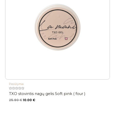
Pasiūlymai
Įvertinimas:
TXO stovintis nagų gelis Soft pink ( four )
0
iš
25.90
€
10.00
€
5