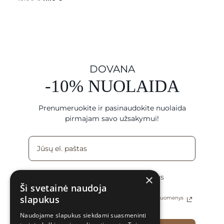
DOVANA
-10% NUOLAIDA
Prenumeruokite ir pasinaudokite nuolaida
pirmajam savo užsakymui!
×
Sutinku gauti naujienas ir specialius
pasiūlymus el. paštu
Ši svetainė naudoja
slapukus
Daugiau informacijos apie tai, kaip tvarkomi Jūsų duomenys
rasite Privatumo politikoje
Naudojame slapukus siekdami suasmeninti