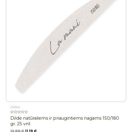
Dildės
Įvertinimas:
Dildė natūraliems ir priaugintiems nagams 150/180
0
iš
gr. 25 vnt
5
13.99
€
11.19
€