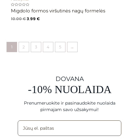
Įvertinimas:
Migdolo formos viršutinės nagų formelės
0
iš
10.00
€
3.99
€
5
1
2
3
4
5
→
DOVANA
-10% NUOLAIDA
Prenumeruokite ir pasinaudokite nuolaida
pirmajam savo užsakymui!