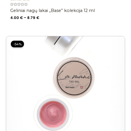
Įvertinimas:
Geliniai nagų lakai „Base” kolekcija 12 ml
0
iš
4.00
€
–
8.79
€
5
Price
range:
-54%
6.00 €
through
12.00 €