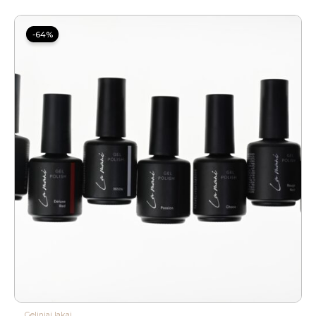
Price
range:
-64%
4.00 €
through
8.79 €
Geliniai lakai