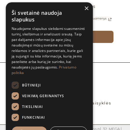
×
Sutinku gauti naujienas ir specialius
pasiūlymus el. paštu
Ši svetainė naudoja
slapukus
Daugiau informacijos apie tai, kaip tvarkomi Jūsų duomenys
rasite Privatumo politikoje
Naudojame slapukus siekdami suasmeninti
turinį, skelbimus ir analizuoti srautą. Taip
PRENUMERUOTI
pat dalijamės informacija apie jūsų
naudojimąsi mūsų svetaine su mūsų
reklamos ir analizės partneriais, kurie gali
ją sujungti su kita informacija, kurią jiems
pateikėte arba kurią jie surinko, kai
naudojatės jų paslaugomis.
Privatumo
politika
Apie mus
BLOG’ai
BŪTINIEJI
Platintojai
Bendradarbiaukime
VEIKIMĄ GERINANTYS
Privatumo politika
Prekių pirkimo – pardavimo taisyklės
TIKSLINIAI
Kontaktai
FUNKCINIAI
MB Jūsų grožis | Įm. kodas 305219990 | Islandijos pl. 32, MEGA |