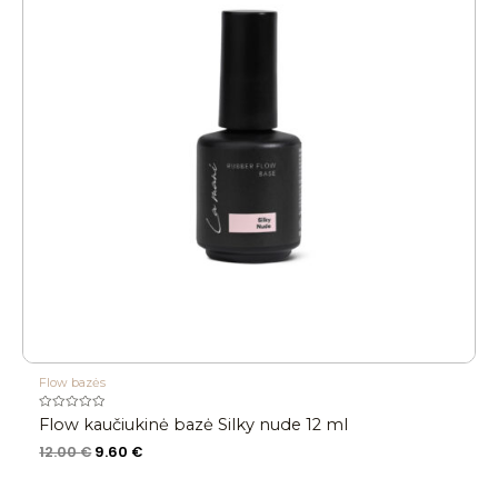
Flow bazės
Įvertinimas:
Flow kaučiukinė bazė Silky nude 12 ml
0
iš
12.00
€
9.60
€
5