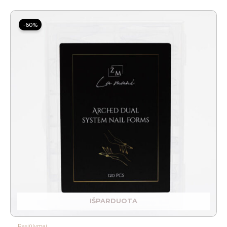
Original
Current
price
price
-60%
was:
is:
10.00 €.
3.99 €.
IŠPARDUOTA
Pasiūlymai