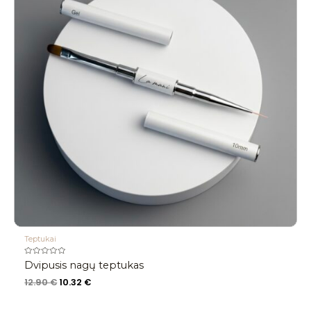
Teptukai
Įvertinimas:
Dvipusis nagų teptukas
0
iš
12.90
€
10.32
€
5