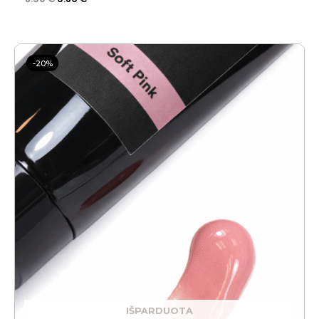
Original
Current
price
price
-20%
was:
is:
30.00 €.
24.00 €.
IŠPARDUOTA