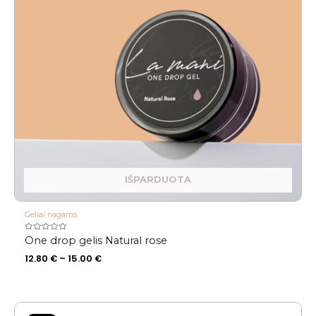
IŠPARDUOTA
Geliai nagams
Įvertinimas:
One drop gelis Natural rose
0
iš
12.80
€
–
15.00
€
5
Original
Current