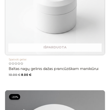
IŠPARDUOTA
Spalvoti geliai
Įvertinimas:
Baltas nagų gelinis dažas prancūziškam manikiūrui
0
iš
10.00
€
8.00
€
5
Original
Current
price
price
-20%
was:
is:
12.90 €.
10.32 €.