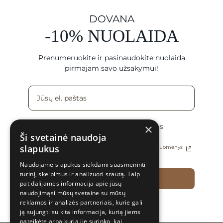
DOVANA
-10% NUOLAIDA
Prenumeruokite ir pasinaudokite nuolaida
pirmajam savo užsakymui!
×
Sutinku gauti naujienas ir specialius
pasiūlymus el. paštu
Ši svetainė naudoja
slapukus
Daugiau informacijos apie tai, kaip tvarkomi Jūsų duomenys
rasite Privatumo politikoje
Naudojame slapukus siekdami suasmeninti
turinį, skelbimus ir analizuoti srautą. Taip
PRENUMERUOTI
pat dalijamės informacija apie jūsų
naudojimąsi mūsų svetaine su mūsų
reklamos ir analizės partneriais, kurie gali
ją sujungti su kita informacija, kurią jiems
pateikėte arba kurią jie surinko, kai