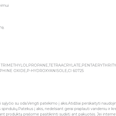
vimui
mą.
,DITRIMETHYLOLPROPANE,TETRAACRYLATE,PENTAERYTHR
HINE OXIDE,P-HYDROXYANISOLE,CI 60725
sąlyčio su oda.Vengti patekimo į akis.Atidžiai perskaityti naudojim
 spindulių.Patekus į akis, nedelsiant gerai praplauti vandeniu ir kre
jant produktą prašome pasitikrinti sudėtį ant pakuotės. Jei intern