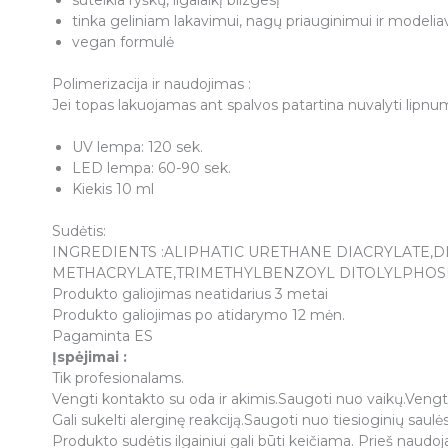
suteikia ryškų, ilgalaikį blizgesį
tinka geliniam lakavimui, nagų priauginimui ir modelia
vegan formulė
Polimerizacija ir naudojimas :
Jei topas lakuojamas ant spalvos patartina nuvalyti lipnu
UV lempa: 120 sek.
LED lempa: 60-90 sek.
Kiekis 10 ml
Sudėtis:
INGREDIENTS :ALIPHATIC URETHANE DIACRYLATE
METHACRYLATE,TRIMETHYLBENZOYL DITOLYLPHOSP
Produkto galiojimas neatidarius 3 metai
Produkto galiojimas po atidarymo 12 mėn.
Pagaminta ES
Įspėjimai :
Tik profesionalams.
Vengti kontakto su oda ir akimis.Saugoti nuo vaikų.Vengti 
Gali sukelti alerginę reakciją.Saugoti nuo tiesioginių saulės
Produkto sudėtis ilgainiui gali būti keičiama. Prieš naudo