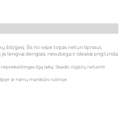
škų blizgesį. Šis no wipe topas neturi lipnaus
jis lengvai dengiasi, nesubėga ir idealiai priglunda
epriekaištingas ilgą laiką. Skaidri, rūgščių neturinti
dijoje ar namų manikiūro rutinoje.