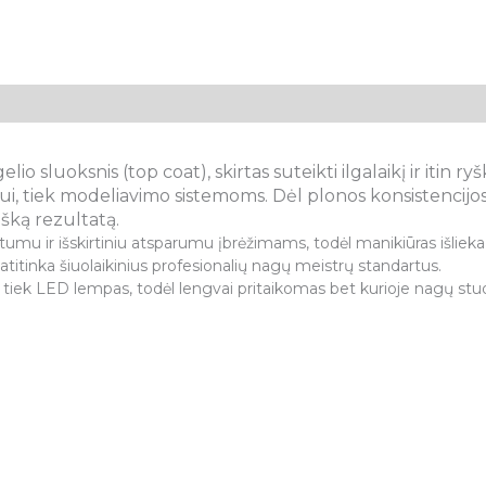
 sluoksnis (top coat), skirtas suteikti ilgalaikį ir itin ry
mui, tiek modeliavimo sistemoms. Dėl plonos konsistencijos 
išką rezultatą.
tumu ir išskirtiniu atsparumu įbrėžimams, todėl manikiūras išlieka n
itinka šiuolaikinius profesionalių nagų meistrų standartus.
, tiek LED lempas, todėl lengvai pritaikomas bet kurioje nagų stu