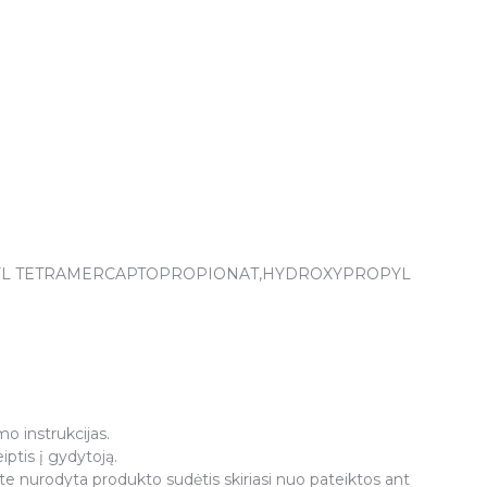
ITYL TETRAMERCAPTOPROPIONAT,HYDROXYPROPYL
o instrukcijas.
iptis į gydytoją.
ete nurodyta produkto sudėtis skiriasi nuo pateiktos ant