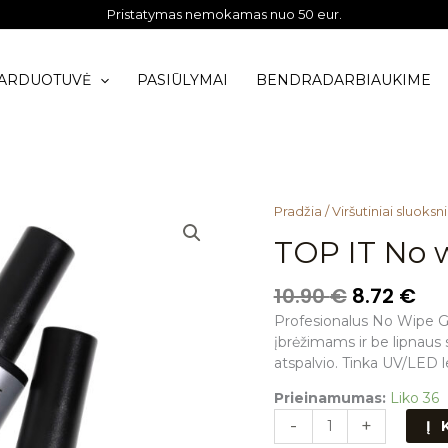
Pristatymas nemokamas nuo 50 eur.
ARDUOTUVĖ
PASIŪLYMAI
BENDRADARBIAUKIME
Original
Cu
produkto
Pradžia
/
Viršutiniai sluoksni
price
pri
kiekis:
TOP IT No w
was:
is:
TOP
10.90 €.
8.7
IT
10.90
€
8.72
€
No
wipe
Profesionalus No Wipe Glos
gloss
įbrėžimams ir be lipnaus
atspalvio. Tinka UV/LED l
Prieinamumas:
Liko 36
-
+
Į