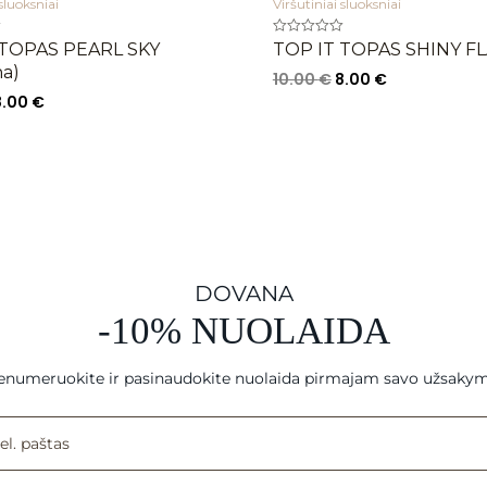
 sluoksniai
Viršutiniai sluoksniai
Įvertinimas:
 TOPAS PEARL SKY
TOP IT TOPAS SHINY F
0
na)
iš
10.00
€
8.00
€
5
8.00
€
DOVANA
-10% NUOLAIDA
enumeruokite ir pasinaudokite nuolaida pirmajam savo užsakym