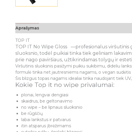
Aprašymas
Atsiliepimai (0)
TOP IT
TOP IT No Wipe Gloss —profesionalus viršutinis gelio
sluoksnio, todėl puikiai tinka tiek geliniam lakavi
prie nago paviršiaus, užtikrindamas tolygų ir estet
Viršutinis sluoksnis pasižymi puikiu sukibimu, dideliu lanks
formulė tinka net jautresniems nagams, o vegan sudėtis at
Šis blizgus topas nagams idealiai tinka naudojant tiek UV
Kokie Top it no wipe privalumai:
plonai, lengvai dengiasi
skaidrus, be geltonavimo
no wipe – be lipnaus sluoksnio
be rūgščių
labai lankstus ir patvarus
itin atsparus įbrėžimams