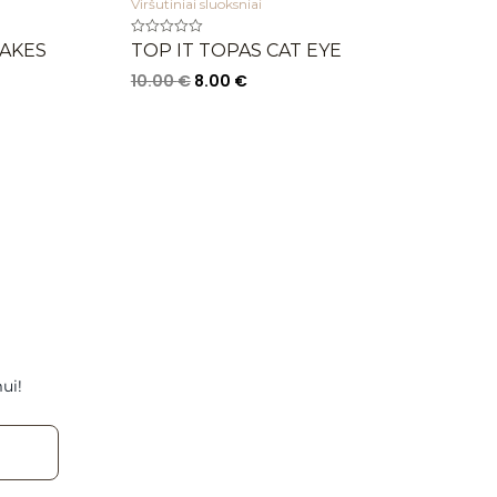
Viršutiniai sluoksniai
Įvertinimas:
LAKES
TOP IT TOPAS CAT EYE
0
iš
10.00
€
8.00
€
5
ui!