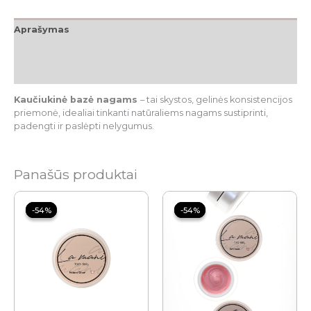
Aprašymas
Papildoma informacija
Atsiliepimai (0)
Kaučiukinė bazė nagams
– tai skystos, gelinės konsistencijos
priemonė,
idealiai tinkanti natūraliems nagams sustiprinti,
padengti ir paslėpti nelygumus.
Panašūs produktai
Price
Price
range:
range:
-54%
-54%
-54%
-54%
12.00 €
6.00 €
through
through
12.80 €
12.00 €