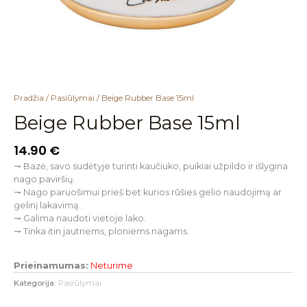
Pradžia
/
Pasiūlymai
/ Beige Rubber Base 15ml
Beige Rubber Base 15ml
14.90
€
⇁ Bazė, savo sudėtyje turinti kaučiuko, puikiai užpildo ir išlygina
nago paviršių.
⇁ Nago paruošimui prieš bet kurios rūšies gelio naudojimą ar
gelinį lakavimą.
⇁ Galima naudoti vietoje lako.
⇁ Tinka itin jautriems, ploniems nagams.
Prieinamumas:
Neturime
Kategorija:
Pasiūlymai