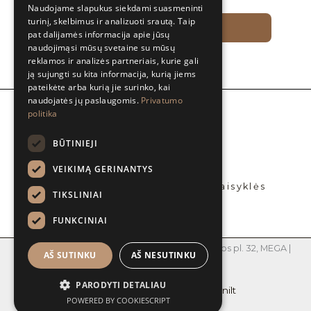
Naudojame slapukus siekdami suasmeninti
turinį, skelbimus ir analizuoti srautą. Taip
PRENUMERUOTI
pat dalijamės informacija apie jūsų
naudojimąsi mūsų svetaine su mūsų
reklamos ir analizės partneriais, kurie gali
ją sujungti su kita informacija, kurią jiems
pateikėte arba kurią jie surinko, kai
naudojatės jų paslaugomis.
Privatumo
politika
Apie mus
BLOG’ai
BŪTINIEJI
Platintojai
Bendradarbiaukime
VEIKIMĄ GERINANTYS
Privatumo politika
Prekių pirkimo – pardavimo taisyklės
TIKSLINIAI
Kontaktai
FUNKCINIAI
MB Jūsų grožis | Įm. kodas 305219990 | Islandijos pl. 32, MEGA |
AŠ SUTINKU
AŠ NESUTINKU
www.progrozis.lt
PARODYTI DETALIAU
@lamani_lt
lamanilt
POWERED BY COOKIESCRIPT