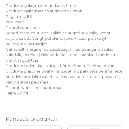
Produkto galiojimas neatidarius 3 metai
Produkto galiojimas po atidarymo 12 mėn.
Pagaminta ES
Įspėjimai :
Tik profesionalams.
Vengti kontakto su oda ir akimis.Saugoti nuo vaikų.Vengti
sąlyčio su oda.Vengti patekimo į akis.Atidžiai perskaityti
naudojimo instrukcijas.
Gali sukelti alerginę reakciją.Saugoti nuo tiesioginių saulės
spindulių.Patekus į akis, nedelsiant gerai praplauti vandeniu ir
kreiptis į gydytoją.
Produkto sudėtis ilgainiui gali būti keičiama. Prieš naudojant
produktą prašome pasitikrinti sudėtį ant pakuotės. Jei internete
nurodyta produkto sudėtis skiriasi nuo pateiktos ant pakuotės,
vadovaukitės pastarąja
Tik profesionaliam naudojimui
Talpa 250ml
Panašūs produktai
Original
Current
Original
Current