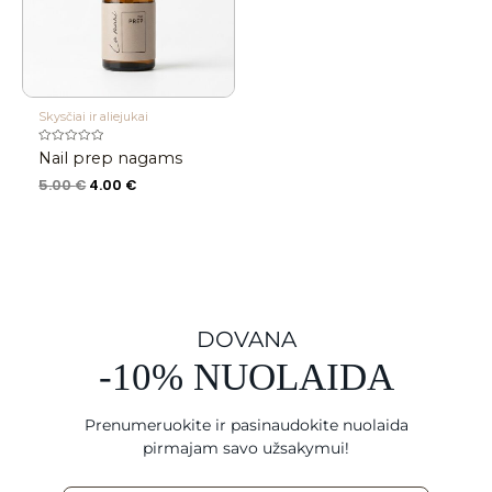
Skysčiai ir aliejukai
Įvertinimas:
Nail prep nagams
0
iš
5.00
€
4.00
€
5
DOVANA
-10% NUOLAIDA
Prenumeruokite ir pasinaudokite nuolaida
pirmajam savo užsakymui!