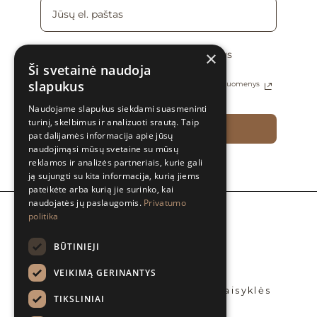
×
Sutinku gauti naujienas ir specialius
pasiūlymus el. paštu
Ši svetainė naudoja
slapukus
Daugiau informacijos apie tai, kaip tvarkomi Jūsų duomenys
rasite Privatumo politikoje
Naudojame slapukus siekdami suasmeninti
turinį, skelbimus ir analizuoti srautą. Taip
PRENUMERUOTI
pat dalijamės informacija apie jūsų
naudojimąsi mūsų svetaine su mūsų
reklamos ir analizės partneriais, kurie gali
ją sujungti su kita informacija, kurią jiems
pateikėte arba kurią jie surinko, kai
naudojatės jų paslaugomis.
Privatumo
politika
Apie mus
BLOG’ai
BŪTINIEJI
Platintojai
Bendradarbiaukime
VEIKIMĄ GERINANTYS
Privatumo politika
Prekių pirkimo – pardavimo taisyklės
TIKSLINIAI
Kontaktai