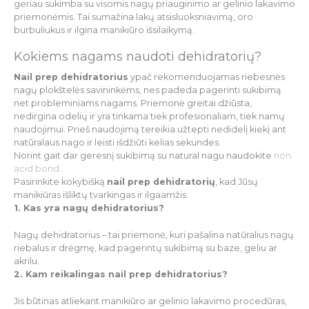
geriau sukimba su visomis nagų priauginimo ar gelinio lakavimo
priemonėmis. Tai sumažina lakų atsisluoksniavimą, oro
burbuliukus ir ilgina manikiūro išsilaikymą.
Kokiems nagams naudoti dehidratorių?
Nail prep dehidratorius
ypač rekomenduojamas riebesnės
nagų plokštelės savininkėms, nes padeda pagerinti sukibimą
net probleminiams nagams. Priemonė greitai džiūsta,
nedirgina odelių ir yra tinkama tiek profesionaliam, tiek namų
naudojimui. Prieš naudojimą tereikia užtepti nedidelį kiekį ant
natūralaus nago ir leisti išdžiūti kelias sekundes.
Norint gait dar geresnį sukibimą su natural nagu naudokite
non
acid bond
.
Pasirinkite kokybišką
nail prep dehidratorių
, kad Jūsų
manikiūras išliktų tvarkingas ir ilgaamžis.
1. Kas yra nagų dehidratorius?
Nagų dehidratorius – tai priemonė, kuri pašalina natūralius nagų
riebalus ir drėgmę, kad pagerintų sukibimą su baze, geliu ar
akrilu.
2. Kam reikalingas nail prep dehidratorius?
Jis būtinas atliekant manikiūro ar gelinio lakavimo procedūras,