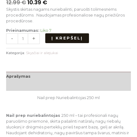
12.99
€
10.39
€
Skystis skirtas nagams nuriebalinti, paruošti tolimesnėms
procedūroms . Naudojamas profesionaliose nagų priežiūros
procedūrose.
Prieinamumas:
Liko 7
-
+
Į KREPŠELĮ
Kategorija:
Skysčiai ir aliejukai
Aprašymas
Atsiliepimai (0)
Nail prep Nuriebalintojas 250 ml
Nail prep nuriebalintojas
250 ml – tai profesionali nagų
paruošimo priemonė, skirta pašalinti natūralų nagų riebalų
sluoksnį ir drėgmės perteklių prieš tepant bazę, gelį ar akrilą.
Naudojant dehidratorių, nagų paviršius tampa švarus, matinis ir