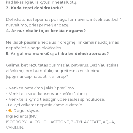
kad lakas ilgiau laikytųsi ir neatsiluptų.
3. Kada tepti dehidratorių?
Dehidratorius tepamas po nago formavimo ir švelnaus „buff“
nušveitimo, prieš primerį ar bazę.
4. Ar nuriebalintojas kenkia nagams?
Ne. Jis tik pašalina riebalus ir drėgmę. Tinkamai naudojamas
nepažeidžia nago plokštelės.
5. Ar galima manikiūrą atlikti be dehidratoriaus?
Galima, bet rezultatas bus mažiau patvarus. Dažniau atsiras
atšokimų, oro burbuliukų ar greitesnio nusilupimo.
Įspėjimai kaip naudoti Nail prep?
• Venkite patekimo į akis ir prarijimo.
• Venkite atviros liepsnos ar karščio šaltinių.
• Venkite laikymo tiesioginiuose saulės spinduliuose.
• Laikyti vaikams nepasiekiamoje vietoje.
•
Degus skystis.
Ingredients (INCI):
ISOPROPYL ALCOHOL, ACETONE, BUTYL ACETATE, AQUA,
VANILLIN.