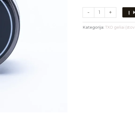
-
+
Į
Kategorija:
TXO geliai (stovi