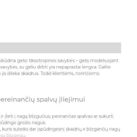
pibūdina gelio tiksotropines savybes – gelis modeliuojant
savybės, su geliu dirbti yra nepaprastai lengva. Galite
jis išlieka skaidrus. Todėl klientėms, norinčioms
pereinančių spalvų įliejimui
 įlieti į nagą blizgučius, perinančias spalvas ar sukurti
 įspūdingo grožio nagus.
kuris suteiks dar įspūdingesnį skaidrių ir blizgančių nagų
su blizgesiu
.