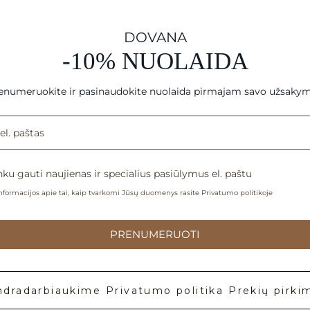
DOVANA
-10% NUOLAIDA
enumeruokite ir pasinaudokite nuolaida pirmajam savo užsakym
nku gauti naujienas ir specialius pasiūlymus el. paštu
formacijos apie tai, kaip tvarkomi Jūsų duomenys rasite Privatumo politikoje
PRENUMERUOTI
ndradarbiaukime
Privatumo politika
Prekių pirki