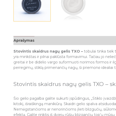
Aprašymas
Papildoma informacija
Atsiliepimai (0
Stovintis skaidrus nagų gelis TXO –
tobulai tinka tiek
yra minkštas ir pilnai paklūsta formavimui. Tačiau jo nelie
greitai ir be didelio vargo suformuoti norimos formos ir i
perregimų, stiklą primenančių nagų, ši priemonė idealiai t
Stovintis skaidrus nagų gelis TXO – ska
Šio gelio pagalba galite sukurti įspūdingus, „Stiklo įvaizdž
kitokį, išraiškingą manikiūrą. Skaidri gelio spalva atsiduoda
Nemėgstančioms ar nenorinčioms įlieti blizgučių, siūlome 
efektą. Galite rinktis iš dviejų rūšių blizgančių top’ų mūs