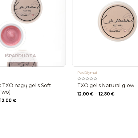
12.00 €
12.80 €
IŠPARDUOTA
Pasiūlymai
Įvertinimas:
s TXO nagų gelis Soft
TXO gelis Natural glow
0
Two)
iš
12.00
€
–
12.80
€
5
12.00
€