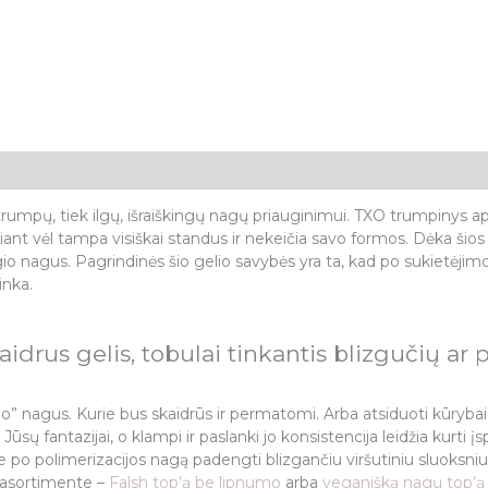
)
 trumpų, tiek ilgų, išraiškingų nagų priauginimui. TXO trumpinys a
čiant vėl tampa visiškai standus ir nekeičia savo formos. Dėka šios 
lgio nagus.
Pagrindinės šio gelio savybės yra ta, kad po sukietėjimo 
inka.
idrus gelis, tobulai tinkantis blizgučių ar 
io” nagus. Kurie bus skaidrūs ir permatomi. Arba atsiduoti kūrybai ir
 Jūsų fantazijai, o klampi ir paslanki jo konsistencija leidžia kurti
po polimerizacijos nagą padengti blizgančiu viršutiniu sluoksniu, 
ų asortimente –
Falsh top’ą be lipnumo
arba
veganišką nagų top’ą 