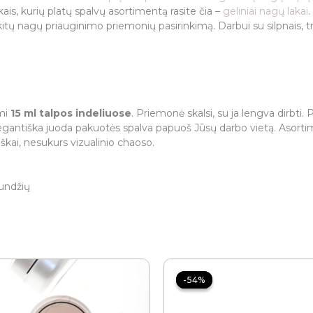
kais, kurių platų spalvų asortimentą rasite čia –
geliniai nagų lakai
.
ų kitų nagų priauginimo priemonių pasirinkimą. Darbui su silpnais, 
ami
15 ml talpos indeliuose
. Priemonė skalsi, su ja lengva dirbti.
gantiška juoda pakuotės spalva papuoš Jūsų darbo vietą. Asorti
kai, nesukurs vizualinio chaoso.
undžių
Price
Price
range:
range:
-54%
-54%
6.00 €
12.00 €
through
through