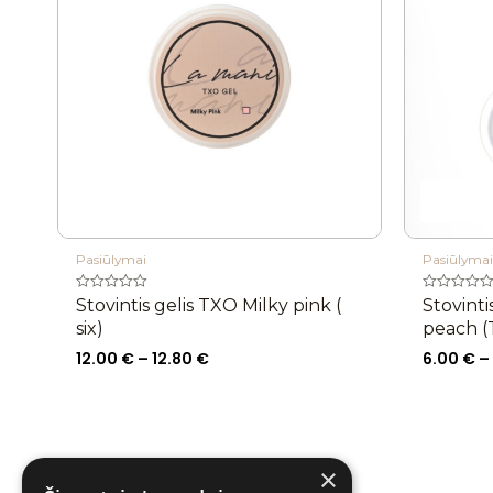
12.80 €
Pasiūlymai
Pasiūlymai
Įvertinimas:
Įvertinimas:
Stovintis gelis TXO Milky pink (
Stovinti
0
0
six)
peach (
iš
iš
5
5
12.00
€
–
12.80
€
6.00
€
–
×