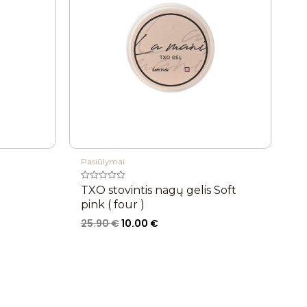
Pasiūlymai
Įvertinimas:
TXO stovintis nagų gelis Soft
0
pink ( four )
iš
5
25.90
€
10.00
€