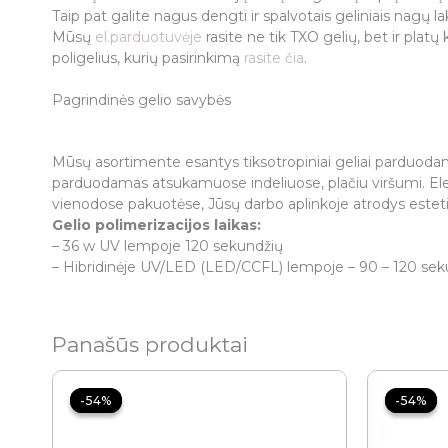
Taip pat galite nagus dengti ir spalvotais geliniais nagų la
Mūsų
el.parduotuvėje
rasite ne tik TXO gelių, bet ir plat
poligelius, kurių pasirinkimą
rasite čia
.
Pagrindinės gelio savybės
Mūsų asortimente esantys tiksotropiniai geliai parduod
parduodamas atsukamuose indeliuose, plačiu viršumi. Ele
vienodose pakuotėse, Jūsų darbo aplinkoje atrodys estetiš
Gelio polimerizacijos laikas:
– 36 w UV lempoje 120 sekundžių
– Hibridinėje UV/LED (LED/CCFL) lempoje – 90 – 120 sek
Panašūs produktai
Price
range:
-54%
-54%
-54%
-54%
12.00 €
through