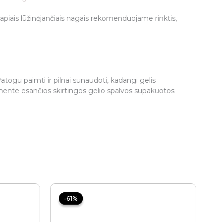
trapiais lūžinėjančiais nagais rekomenduojame rinktis,
 Patogu paimti ir pilnai sunaudoti, kadangi gelis
mente esančios skirtingos gelio spalvos supakuotos
Original
Current
price
price
-61%
-61%
was:
is:
25.90 €.
10.00 €.