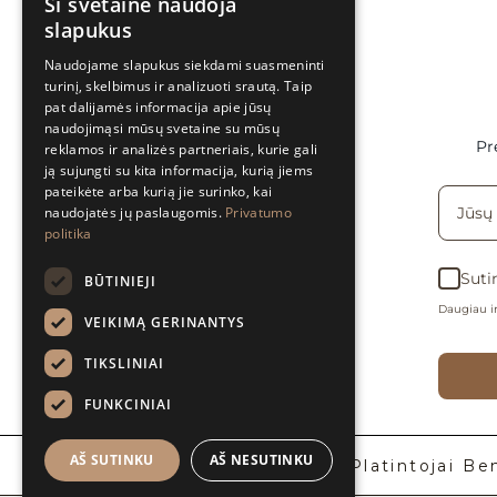
Ši svetainė naudoja
slapukus
Naudojame slapukus siekdami suasmeninti
turinį, skelbimus ir analizuoti srautą. Taip
pat dalijamės informacija apie jūsų
naudojimąsi mūsų svetaine su mūsų
Pr
reklamos ir analizės partneriais, kurie gali
ją sujungti su kita informacija, kurią jiems
pateikėte arba kurią jie surinko, kai
naudojatės jų paslaugomis.
Privatumo
politika
Suti
BŪTINIEJI
Daugiau in
VEIKIMĄ GERINANTYS
TIKSLINIAI
FUNKCINIAI
AŠ SUTINKU
AŠ NESUTINKU
Apie mus
BLOG’ai
Platintojai
Be